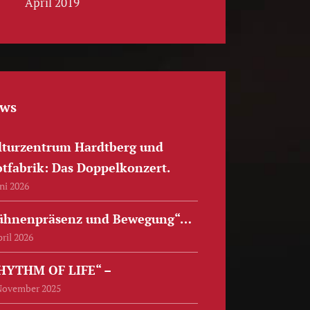
April 2019
ws
lturzentrum Hardtberg und
tfabrik: Das Doppelkonzert.
uni 2026
ühnenpräsenz und Bewegung“…
pril 2026
HYTHM OF LIFE“ –
November 2025