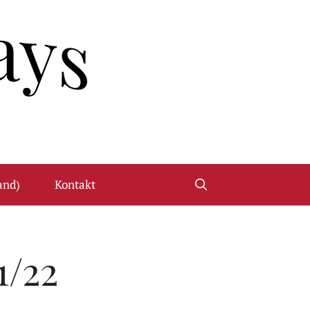
and)
Kontakt
1/22