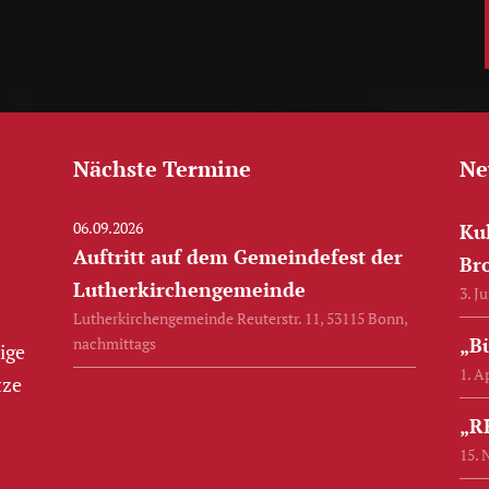
Nächste Termine
Ne
06.09.2026
Ku
Auftritt auf dem Gemeindefest der
Bro
Lutherkirchengemeinde
3. J
Lutherkirchengemeinde Reuterstr. 11, 53115 Bonn,
„B
nachmittags
ige
1. A
tze
„R
15. 